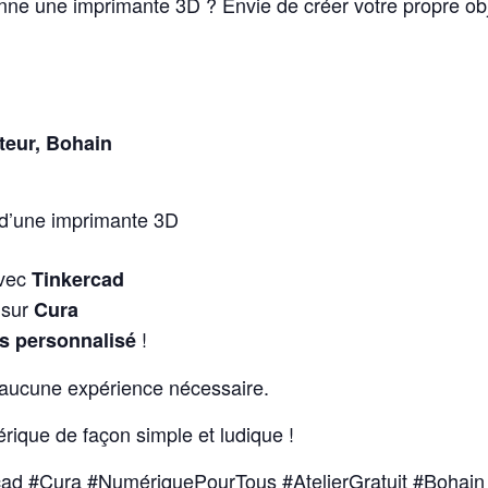
nne une imprimante 3D ? Envie de créer votre propre obj
teur, Bohain
d’une imprimante 3D
avec
Tinkercad
 sur
Cura
!
és personnalisé
 aucune expérience nécessaire.
rique de façon simple et ludique !
ad #Cura #NumériquePourTous #AtelierGratuit #Bohain