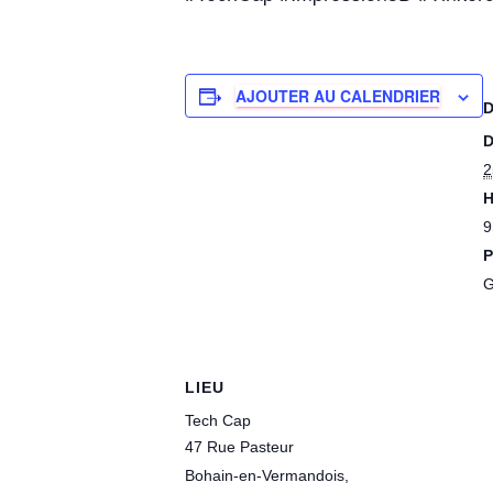
AJOUTER AU CALENDRIER
D
2
H
9
P
G
LIEU
Tech Cap
47 Rue Pasteur
Bohain-en-Vermandois
,