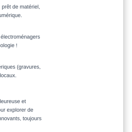
 prêt de matériel,
numérique.
s électroménagers
ologie !
riques (gravures,
 locaux.
leureuse et
ur explorer de
nnovants, toujours