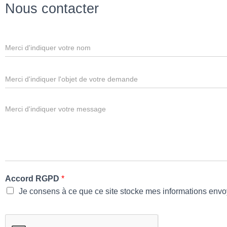
Nous contacter
N
o
m
*
S
u
j
e
M
t
e
s
s
a
g
e
*
Accord RGPD
*
Je consens à ce que ce site stocke mes informations envoy