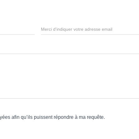
E
m
a
i
l
*
ées afin qu’ils puissent répondre à ma requête.